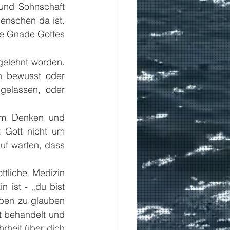
und Sohnschaft 
enschen da ist. 
ie Gnade Gottes 
elehnt worden. 
 bewusst oder 
gelassen, oder 
em Denken und 
 Gott nicht um 
f warten, dass 
ist - „du bist 
ben zu glauben 
 behandelt und 
rheit über dich 