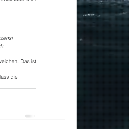
rzens!
h.
eichen. Das ist 
lass die 