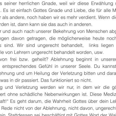
s seiner herrlichen Gnade, weil wir diese Erwählung 
. Es ist einfach Gottes Gnade und Liebe, die für alle M
er als andere, noch haben wir es mehr verdient. Wenn d
rden ist, dann kann sie das auch in anderen.
vor und auch nach unserer Bekehrung von Menschen abg
ngen davon getragen, die möglicherweise heute noch
 sind. Wir sind ungerecht behandelt,  links liegen 
hule von Lehrern ungerecht behandelt worden, usw.
von frei bzw. geheilt? Ablehnung beginnt in unser
n entsprechendes Gefühl in unserer Seele. Du kannst
ehnung und um Heilung der Verletzung bitten und darau
s in dir passiert. Das funktioniert so nicht.
ert ohne schädliche Nebenwirkungen ist. Diese Medizin 
aft!“ Es geht darum, die Wahrheit Gottes über dein Le
Rede nicht von der Ablehnung, nicht davon, ungerecht
ein. Stattdessen sei beschäftigt mit Gottes Wort der Wah