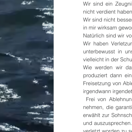
Wir sind ein Zeugni
nicht verdient haben
Wir sind nicht bess
in mir wirksam gewo
Natürlich sind wir 
Wir haben Verletzu
unterbewusst in uns
vielleicht in der Sc
Wie werden wir da
produziert dann ei
Freisetzung von Abl
irgendwann irgendetwa
 Frei von Ablehnung und Verletzung werden wir nur, in dem wir die göttliche Medizin 
nehmen, die garanti
erwählt zur Sohnsch
und auszusprechen. 
verletzt worden zu s